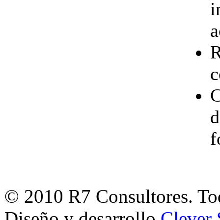
i
a
R
c
C
d
f
© 2010 R7 Consultores. Tod
Diseño y desarrollo
Clever 