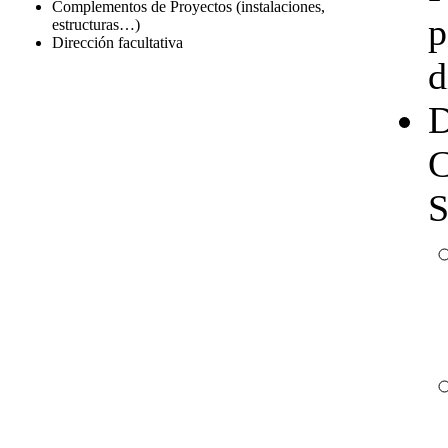
Complementos de Proyectos (instalaciones,
p
estructuras…)
Dirección facultativa
d
D
C
S