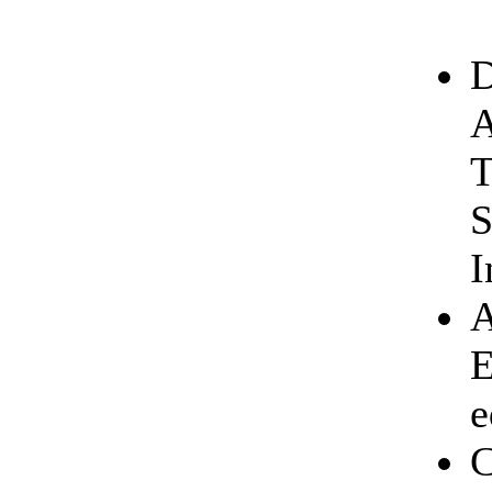
D
A
T
S
I
A
E
e
C