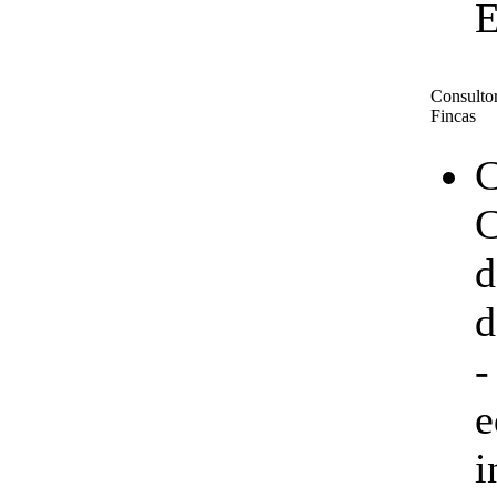
E
Consultor
Fincas
C
C
d
d
-
e
i