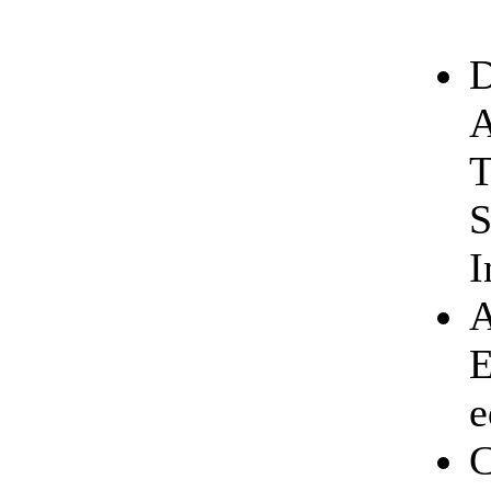
D
A
T
S
I
A
E
e
C