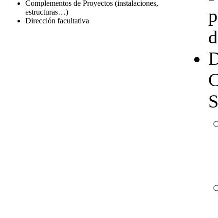
Complementos de Proyectos (instalaciones,
p
estructuras…)
Dirección facultativa
d
D
C
S