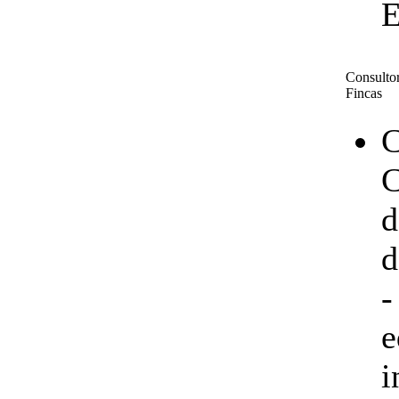
E
Consultor
Fincas
C
C
d
d
-
e
i